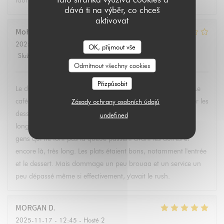
faut mettre plus de monde les jours de salon!
dává ti na výběr, co chceš
aktivovat
Mohand
L
2025-11-26
- 12:15 - Hosté 3
OK, přijmout vše
Služba
:
2
/5
Atmosféra
:
1
/5
Kuchyně
:
4
/5
Kvalita / Cena
:
3
/5
Odmítnout všechny cookies
Přizpůsobit
Le choix de la table : disposée en plein milieu , pas terrible Le
café a été oublié sur la commande (qui devait accompagner les
Zásady ochrany osobních údajů
desserts). On a du les réclamer plusieurs fois, et attendu
undefined
longtemps pour être servi (pour 2 café...) Pour régler : Des
gens qui ne font pas la queue passent avant les autres et
encore là, très long. Les plats étaient bons, notamment l'entrée
et le dessert. Mais dommage un peu brouaa et un service un
peu dépassé même si effectivement, y'avait le rush.
MORGAN
D
2025-11-17
- 12:45 - Hosté 2