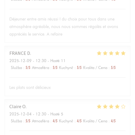
Déjeuner entre amis réussi ! du choix pour tous dans une
atmosphère agréable, nous nous sommes régalés et avons
appréciés le service. A refaire
FRANCE
D
2025-12-09
- 12:30 - Hosté 11
Služba
:
5
/5
Atmosféra
:
5
/5
Kuchyně
:
5
/5
Kvalita / Cena
:
5
/5
Les plats sont délicieux
Claire
O
2025-12-04
- 12:30 - Hosté 5
Služba
:
5
/5
Atmosféra
:
4
/5
Kuchyně
:
4
/5
Kvalita / Cena
:
4
/5