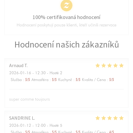
100% certifikovaná hodnocení
Hodnocení poskytují pouze klienti, kteří učinili rezervace
Hodnocení našich zákazníků
Arnaud
T
2026-01-16
- 12:30 - Hosté 2
Služba
:
5
/5
Atmosféra
:
5
/5
Kuchyně
:
5
/5
Kvalita / Cena
:
5
/5
super comme toujours
SANDRINE
L
2026-01-12
- 12:00 - Hosté 5
Služba
:
5
/5
Atmosféra
:
5
/5
Kuchyně
:
5
/5
Kvalita / Cena
:
4
/5