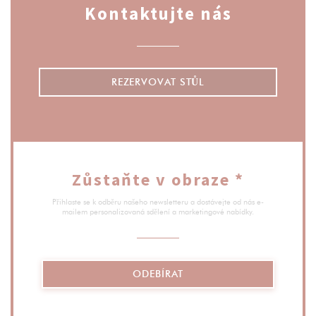
Kontaktujte nás
REZERVOVAT STŮL
Zůstaňte v obraze
*
Přihlaste se k odběru našeho newsletteru a dostávejte od nás e-
mailem personalizovaná sdělení a marketingové nabídky.
ODEBÍRAT