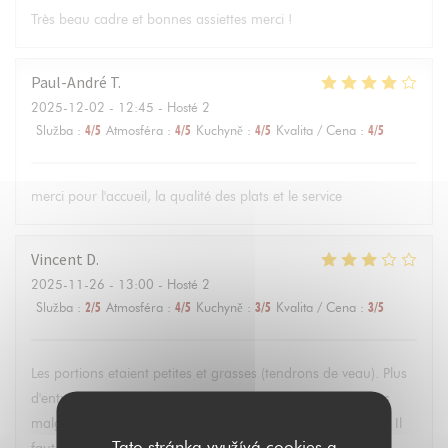
Très beau cadre et bonnes assiettes merci !
Paul-André
T
2025-12-02
- 12:45 - Hosté 2
Služba
:
4
/5
Atmosféra
:
4
/5
Kuchyně
:
4
/5
Kvalita / Cena
:
4
/5
merci pour l'accueil, la qualité des plats et le service
Vincent
D
2025-11-26
- 13:00 - Hosté 2
Služba
:
2
/5
Atmosféra
:
4
/5
Kuchyně
:
3
/5
Kvalita / Cena
:
3
/5
Les portions etaient petites et grasses (tendrons de veau). Plus
d'entrée à 12:45. Mon dessert et café ne sont jamais venus
malgré deux relances. Mais service très sympa malgré tout. Il
Tato stránka využívá cookies a