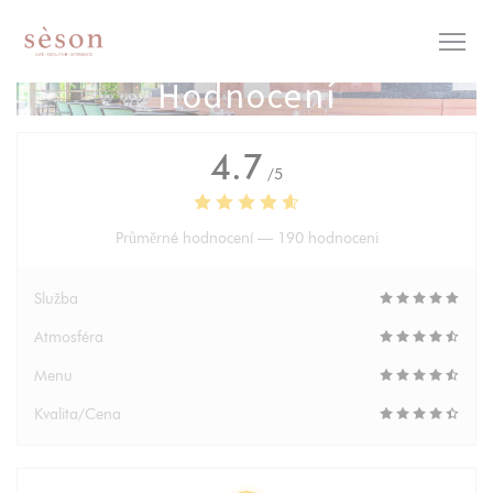
Panel pro správu cookies
Hodnocení
4.7
/5
Průměrné hodnocení —
190 hodnoceni
Služba
Atmosféra
Menu
Kvalita/Cena