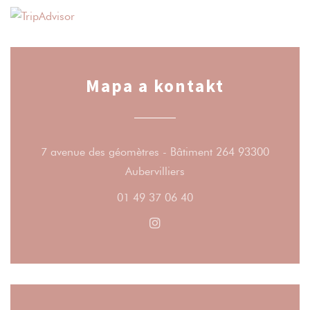
Mapa a kontakt
7 avenue des géomètres - Bâtiment 264 93300
((otevře se v novém okně)
Aubervilliers
01 49 37 06 40
Instagram ((otevře se v nové