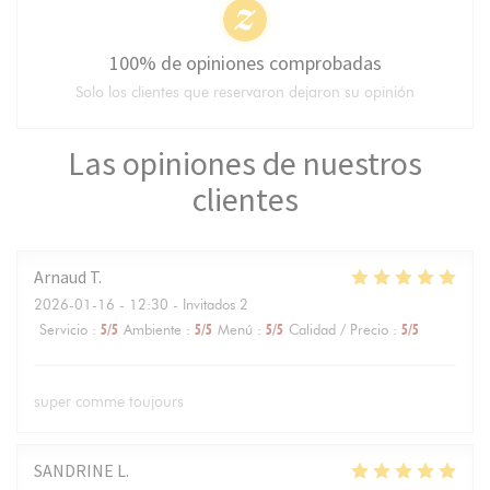
100% de opiniones comprobadas
Solo los clientes que reservaron dejaron su opinión
Las opiniones de nuestros
clientes
Arnaud
T
2026-01-16
- 12:30 - Invitados 2
Servicio
:
5
/5
Ambiente
:
5
/5
Menú
:
5
/5
Calidad / Precio
:
5
/5
super comme toujours
SANDRINE
L