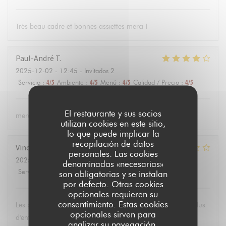
Très beau cadre et bonnes assiettes merci !
Paul-André
T
2025-12-02
- 12:45 - Invitados 2
Servicio
:
4
/5
Ambiente
:
4
/5
Menú
:
4
/5
Calidad / Precio
:
4
/5
El restaurante y sus socios
merci pour l'accueil, la qualité des plats et le service
utilizan cookies en este sitio,
lo que puede implicar la
recopilación de datos
Vincent
D
personales. Las cookies
2025-11-26
- 13:00 - Invitados 2
denominadas «necesarias»
Servicio
:
2
/5
Ambiente
:
4
/5
Menú
:
3
/5
Calidad / Precio
:
3
/5
son obligatorias y se instalan
por defecto. Otras cookies
opcionales requieren su
consentimiento. Estas cookies
Les portions etaient petites et grasses (tendrons de veau). Plus
opcionales sirven para
d'entrée à 12:45. Mon dessert et café ne sont jamais venus
analizar su navegación,