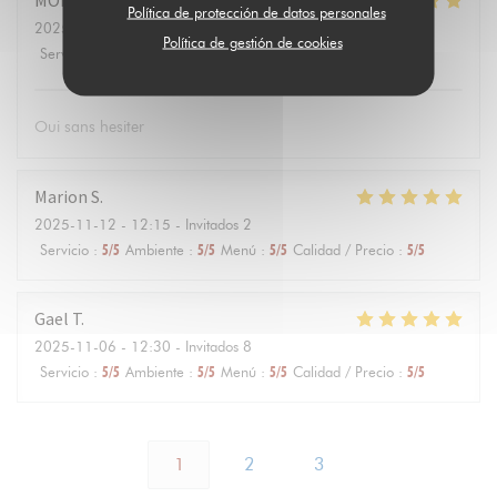
MORGAN
D
Política de protección de datos personales
2025-11-17
- 12:45 - Invitados 2
Política de gestión de cookies
Servicio
:
5
/5
Ambiente
:
4
/5
Menú
:
5
/5
Calidad / Precio
:
4
/5
Oui sans hesiter
Marion
S
2025-11-12
- 12:15 - Invitados 2
Servicio
:
5
/5
Ambiente
:
5
/5
Menú
:
5
/5
Calidad / Precio
:
5
/5
Gael
T
2025-11-06
- 12:30 - Invitados 8
Servicio
:
5
/5
Ambiente
:
5
/5
Menú
:
5
/5
Calidad / Precio
:
5
/5
1
2
3