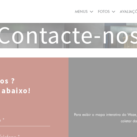
MENUS
FOTOS
AVALIAÇ
Contacte-no
os ?
 abaixo!
Para exibir o mapa interativo do Waze
coletar d