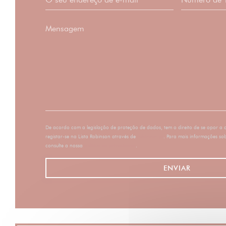
De acordo com a legislação de proteção de dados, tem o direito de se opor a
registar-se na Lista Robinson através de
robinson.pt
. Para mais informações so
consulte a nossa
política de privacidade
.