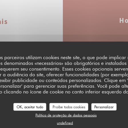
Ho
is
Seg
-
Sex
s parceiros utilizam cookies neste site, o que pode implica
es denominados «necessários» são obrigatórios e instalados
Sab
-
Dom
requerem seu consentimento. Esses cookies opcionais serve
a audiência do site, oferecer funcionalidades (por exempl
 Apple Pay, Pagamento
 exibir publicidade ou conteúdos personalizados. Clique em '
Personalizar' para gerenciar suas preferências. Você pode alt
 restaurante, Visa
clicando no ícone de cookie no canto inferior esquerdo da
OK, aceitar tudo
Proíbe todos cookies
Personalizar
Política de proteção de dados pessoais
undefined