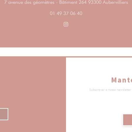
(
7 avenue des géomètres - Bâtiment 264 93300 Aubervilliers
01 49 37 06 40
Instagram ((abre numa nova 
Mant
Subscrever a nossa newsletter