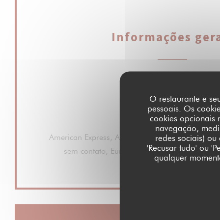
Informações gera
Serviços
Esplanada
O restaurante e seu
pessoais. Os cooki
cookies opcionais 
Métodos de pagamento
navegação, medir 
American Express, Amex, Dinheiro, Cartão Azul,
redes sociais) ou
'Recusar tudo' ou '
sem contato, Eurocard/Mastercard, Títulos de
qualquer momento 