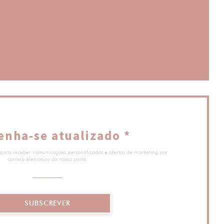
(abre numa nova janela))
janela))
enha-se atualizado
*
 para receber comunicações personalizadas e ofertas de marketing por
correio eletrónico da nossa parte.
SUBSCREVER