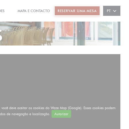
ÕES
MAPA E CONTACTO
RESERVAR UMA MESA
PT
((ABRE NUMA NOVA JANELA))
((ABRE NUMA NOVA JANELA))
s
, você deve aceitar os cookies do Waze Map (Google). Esses cookies podem
ados de navegação e localização.
Autorizar