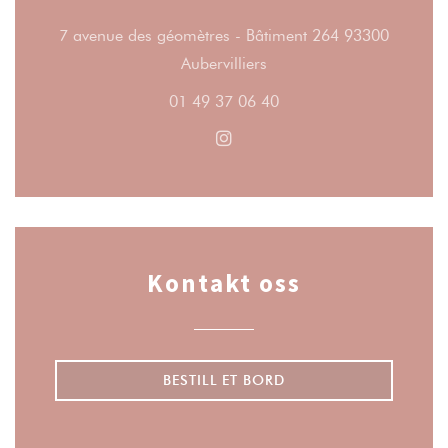
7 avenue des géomètres - Bâtiment 264 93300
((åpner i et nytt vindu))
Aubervilliers
01 49 37 06 40
Instagram ((åpner i et nytt vi
Kontakt oss
BESTILL ET BORD