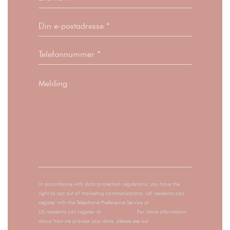
In accordance with data protection regulations, you have the
right to opt out of marketing communications. UK residents can
register with the Telephone Preference Service at
tpsonline.org.uk
.
US residents can register at
donotcall.gov
. For more information
about how we process your data, please see our
privacy policy
.