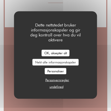
Tjenester
Dette nettstedet bruker
informasjonskapsler og gir
deg kontroll over hva du vil
aktivere
Åpningstider
OK, aksepter alt
Nekt alle informasjonskapsler
Man
-
Fre
Personaliser
12:00 - 15:00
Personvernregler
undefined
Lor
-
Son
Stengt