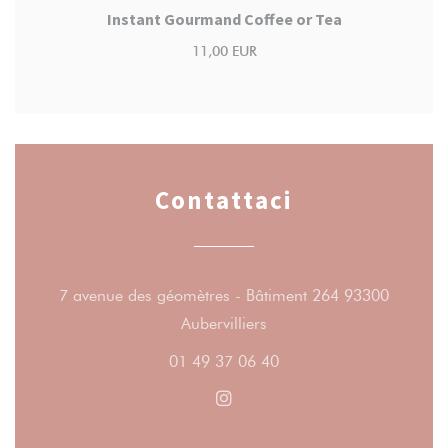
Instant Gourmand Coffee or Tea
11,00 EUR
Contattaci
7 avenue des géomètres - Bâtiment 264 93300
((apre una nuova finestra)
Aubervilliers
01 49 37 06 40
Instagram ((apre una nuova fi