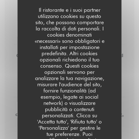
Salmon tartare with lemon, herbs, shallots,
Il ristorante e i suoi partner
citrus gel and sweet potato fries
utilizzano cookies su questo
sito, che possono comportare
PESCI
la raccolta di dati personali. I
cookies denominati
20,00 EUR
«necessari» sono obbligatori e
installati per impostazione
predefinita. Altri cookies
Classic burger Artisanal bun with seeds, ground
opzionali richiedono il tuo
beef, bacon, candied onions, pickles, cheddar,
consenso. Questi cookies
burger sauce. French fries and salad
opzionali servono per
analizzare la tua navigazione,
GLUTINE
LATTE
misurare l'audience del sito,
18,00 EUR
fornire funzionalità (ad
esempio, legate ai social
network) o visualizzare
Traditional Caesar salad : heart of romaine,
pubblicità o contenuti
cereal breaded chicken, parmesan, organic egg,
personalizzati. Clicca su
anchovies and sun-dried tomatoes
'Accetta tutto', 'Rifiuta tutto' o
'Personalizza' per gestire le
GLUTINE
UOVA
PESCI
LATTE
tue preferenze. Puoi