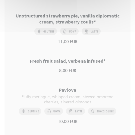
Unstructured strawberry pie, vanilla diplomatic
cream, strawberry coulis*
GLUTINE
UOVA
LATTE
11,00 EUR
Fresh fruit salad, verbena infused*
8,00 EUR
Pavlova
Fluffy meringue, whipped cream, stewed amarena
cherries, slivered almonds
GLUTINE
UOVA
LATTE
NOCCIOLINE
10,00 EUR