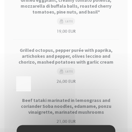
Grilled eggplant, creamy tomato polenta,
mozzarella di buffala balls, roasted cherry
tomatoes, pine nuts, and basil*
LATTE
19,00 EUR
Grilled octopus, pepper purée with paprika,
artichokes and pepper, olives leccino and
chorizo, mashed potatoes with garlic cream
LATTE
26,00 EUR
Beef tataki marinated in lemongrass and
coriander Soba noodles, edamame, ponzu
vinaigrette, marinated mushrooms
21,00 EUR