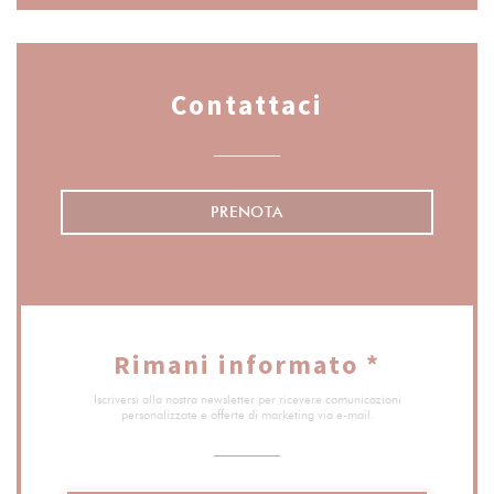
Contattaci
PRENOTA
Rimani informato
*
Iscriversi alla nostra newsletter per ricevere comunicazioni
personalizzate e offerte di marketing via e-mail.